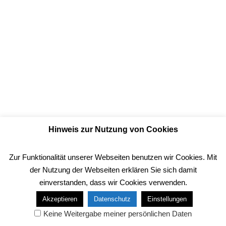
Hinweis zur Nutzung von Cookies
Zur Funktionalität unserer Webseiten benutzen wir Cookies. Mit
Präsentiert von
Jenkins-Data.de - Der kostenlosen PC-Hilfe
der Nutzung der Webseiten erklären Sie sich damit
einverstanden, dass wir Cookies verwenden.
Copyrights Jenkins Data 2026
Akzeptieren
Datenschutz
Einstellungen
Keine Weitergabe meiner persönlichen Daten
Neve
| Präsentiert von
WordPress