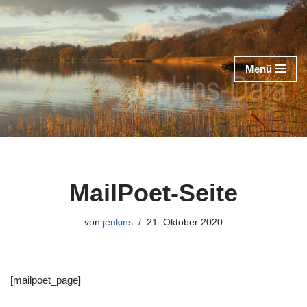
Zum
Inhalt
Menü
springen
MailPoet-Seite
von
jenkins
21. Oktober 2020
[mailpoet_page]